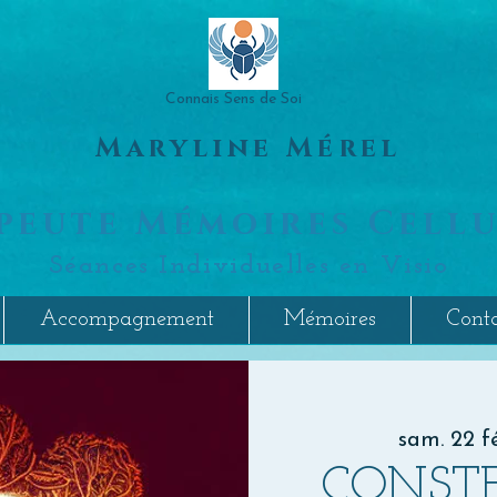
Connais Sens de Soi
Maryline Mérel
peute Mémoires Cellu
Séances Individuelles en Visio
Accompagnement
Mémoires
Cont
sam. 22 fé
CONST