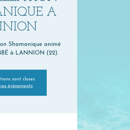
NIQUE A
NNION
ation Shamanique animé
BÉ à LANNION (22).
tions sont closes
tres événements