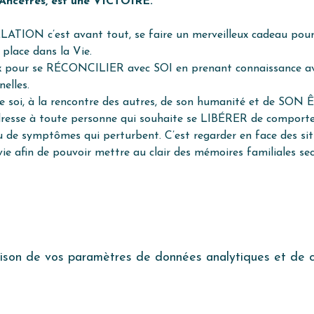
 Ancêtres, est une VICTOIRE.
TION c’est avant tout, se faire un merveilleux cadeau pour 
 place dans la Vie.
x pour se RÉCONCILIER avec SOI en prenant connaissance avec
elles.
 de soi, à la rencontre des autres, de son humanité et de SO
se à toute personne qui souhaite se LIBÉRER de comporte
u de symptômes qui perturbent. C’est regarder en face des situ
ie afin de pouvoir mettre au clair des mémoires familiales sec
son de vos paramètres de données analytiques et de co