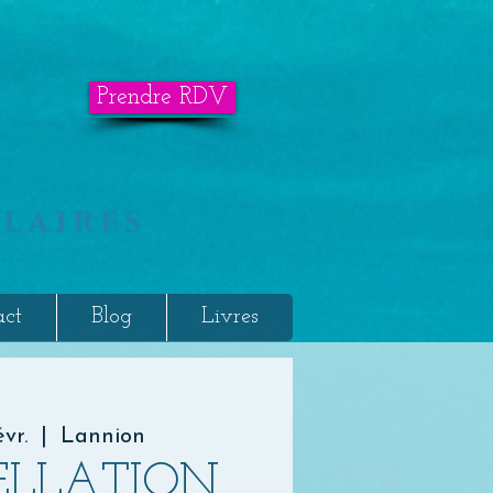
Prendre RDV
laires
act
Blog
Livres
vr.
  |  
Lannion
ELLATION