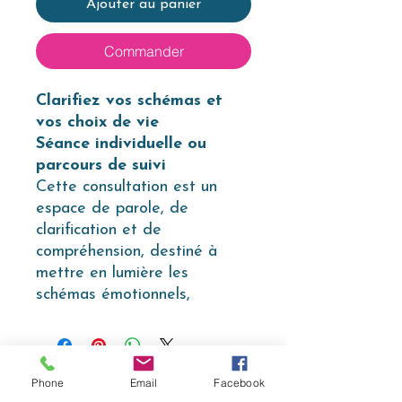
Ajouter au panier
Commander
Clarifiez vos schémas et
vos choix de vie
Séance individuelle ou
parcours de suivi
Cette consultation est un
espace de parole, de
clarification et de
compréhension, destiné à
mettre en lumière les
schémas émotionnels,
relationnels et mentaux qui
se répètent dans votre vie.
Un temps d’exploration
consciente pour comprendre
Phone
Email
Facebook
INFO LÉGALES