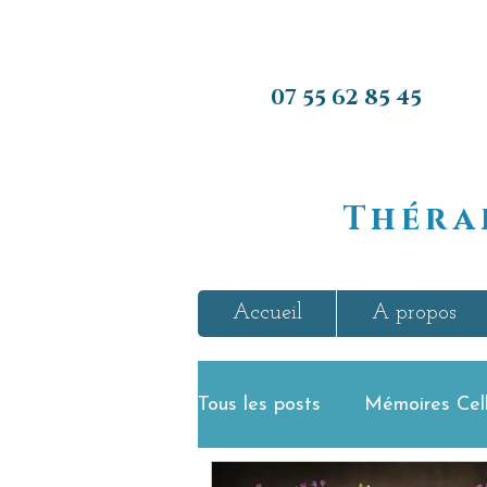
07 55 62 85 45
07 55 62 85
45
Théra
Accueil
A propos
Tous les posts
Mémoires Cell