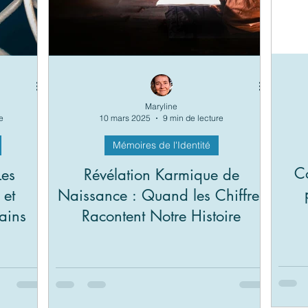
Maryline
e
10 mars 2025
9 min de lecture
Mémoires de l'Identité
C
Les
Révélation Karmique de
 et
Naissance : Quand les Chiffres
sains
Racontent Notre Histoire