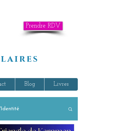
Prendre RDV
laires
act
Blog
Livres
Identité