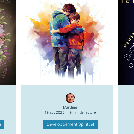
yndrome du Jumeau Perdu
Décodage des Maux
a Nature
Décodage Symbolique du Monde
Maryline
19 avr. 2025
9 min de lecture
u
Développement Spirituel