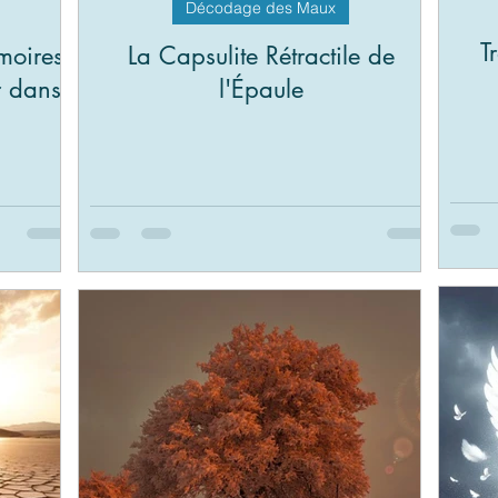
Décodage des Maux
T
moires
La Capsulite Rétractile de
r dans
l'Épaule