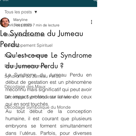
Tous les posts
Maryline
Tous les posts
3 oct. 2023
7 min de lecture
Le Syndrome du Jumeau
Mémoires Cellulaires
Perdu
Développement Spirituel
Qu'est-ce-que Le Syndrome 
Mémoires de l'Identité
du Jumeau Perdu ?
Blessure émotionnelle
Le Syndrome du Jumeau Perdu en 
Syndrome du Jumeau Perdu
début de gestation est un phénomène 
Décodage des Maux
méconnu mais significatif qui peut avoir 
un impact profond sur la vie de ceux 
Décodage Symbolique de la Nature
qui en sont touchés.
Décodage Symbolique du Monde
Au tout début de la conception 
humaine, il est courant que plusieurs 
embryons se forment simultanément 
dans l'utérus. Parfois, pour diverses 