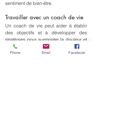
sentiment de bien-être.
Travailler avec un coach de vie
Un coach de vie peut aider à établir 
des objectifs et à développer des 
stratégies pour surmonter la douleur et 
trouver un nouveau sens à la vie après 
Phone
Email
Facebook
la perte du jumeau.
Explorer la spiritualité
Pour certains, l'exploration de la 
spiritualité peut apporter du réconfort et 
des réponses aux questions profondes 
sur la vie, la mort et l'existence. 
Méditation, prière, et connexion avec 
des enseignements spirituels peuvent 
être utiles.